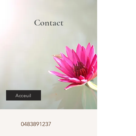
Contact
Acceuil
0483891237